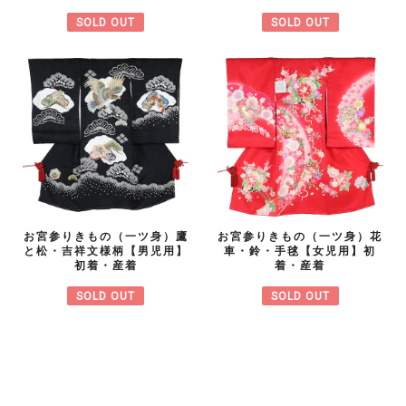
SOLD OUT
SOLD OUT
お宮参りきもの（一ツ身）鷹
お宮参りきもの（一ツ身）花
と松・吉祥文様柄【男児用】
車・鈴・手毬【女児用】初
初着・産着
着・産着
SOLD OUT
SOLD OUT