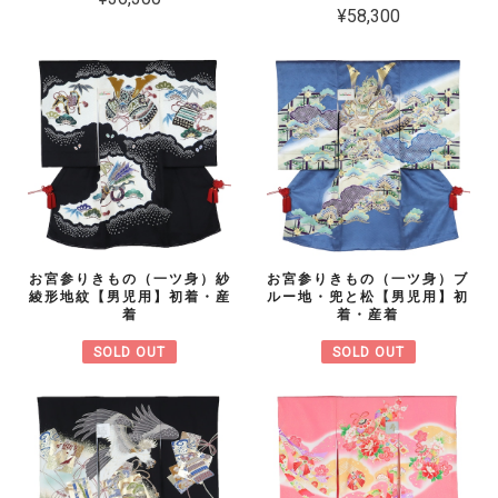
¥58,300
お宮参りきもの（一ツ身）紗
お宮参りきもの（一ツ身）ブ
綾形地紋【男児用】初着・産
ルー地・兜と松【男児用】初
着
着・産着
SOLD OUT
SOLD OUT