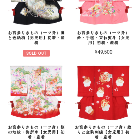
お宮参りきもの（一ツ身）鷹
お宮参りきもの（一ツ身）
と色紙柄【男児用】初着・産
鈴・手毬・束ね熨斗【女児
着
用】初着・産着
¥49,500
SOLD OUT
お宮参りきもの（一ツ身）桜
お宮参りきもの（一ツ身）絞
の地紋・御所車【女児用】初
りと金駒刺繍【女児用】初
着・産着
着・産着