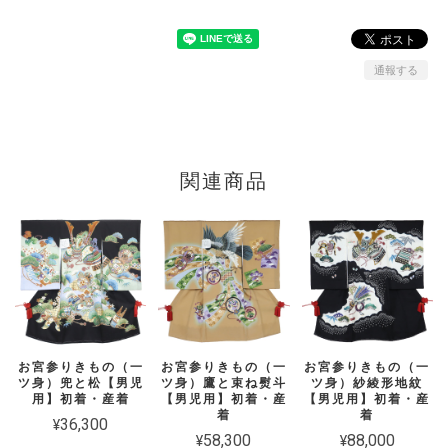
通報する
関連商品
お宮参りきもの（一
お宮参りきもの（一
お宮参りきもの（一
ツ身）兜と松【男児
ツ身）鷹と束ね熨斗
ツ身）紗綾形地紋
用】初着・産着
【男児用】初着・産
【男児用】初着・産
着
着
¥36,300
¥58,300
¥88,000