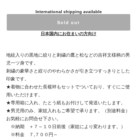
International shipping available
Sold out
日本国内にお住まいの方向け
地紋入りの黒地に絞りと刺繍の鷹と松などの吉祥文様柄の男
児一ツ身です。
刺繍の豪華さと絞りのやわらかさが引き立つすっきりとした
印象です。
★着物に合わせた長襦袢もセットでついており、すぐにご使
用いただけます。
★専用箱に入れ、たとう紙もお付けして発送いたします。
★男児用のみ、家紋入れもご希望で承ります。（別途料金）
お気軽にお問合せ下さい。
※納期 ＋７～１０日前後（家紋により変わります。）
※料金 ７,７００円～