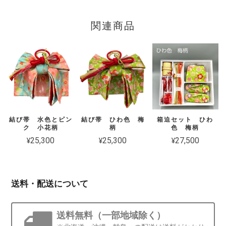
関連商品
結び帯 水色とピン
結び帯 ひわ色 梅
箱迫セット ひわ
ク 小花柄
柄
色 梅柄
¥25,300
¥25,300
¥27,500
送料・配送について
送料無料（一部地域除く）