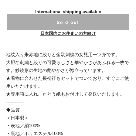
International shipping available
Sold out
日本国内にお住まいの方向け
地紋入り朱赤地に絞りと金駒刺繍の女児用一ツ身です。
大胆な刺繍と絞りの可愛らしさと華やかさがあふれる一枚で
す。紗綾形の生地の艶やかさが際立っています。
★着物に合わせた長襦袢もセットでついており、すぐにご使
用いただけます。
★専用箱に入れ、たとう紙もお付けして発送いたします。
------------
◆品質
＜日本製＞
・表地／絹100%
・裏地／ポリエステル100%