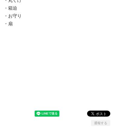
・丸ぐけ
・箱迫
・お守り
・扇
通報する