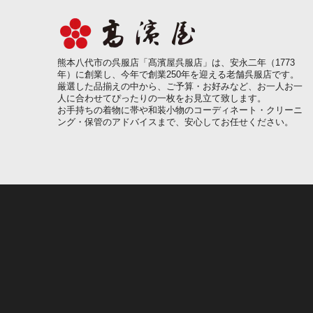
熊本八代市の呉服店「髙濱屋呉服店」は、安永二年（1773
年）に創業し、今年で創業250年を迎える老舗呉服店です。
厳選した品揃えの中から、ご予算・お好みなど、お一人お一
人に合わせてぴったりの一枚をお見立て致します。
お手持ちの着物に帯や和装小物のコーディネート・クリーニ
ング・保管のアドバイスまで、安心してお任せください。