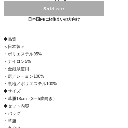
Sold out
日本国内にお住まいの方向け
◆品質
＜日本製＞
・ポリエステル95%
・ナイロン5%
・金銀糸使用
・房／レーヨン100%
・裏地／ポリエステル100%
◆サイズ
・草履18cm（3～5歳向き）
◆セット内容
・バッグ
・草履