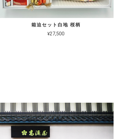
箱迫セット白地 桜柄
¥27,500