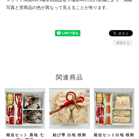
写真と実商品の色が異なって見えることが有ります。
通報する
関連商品
箱迫セット 黒地 七
結び帯 白地 桜柄
箱迫セット白地 桜柄