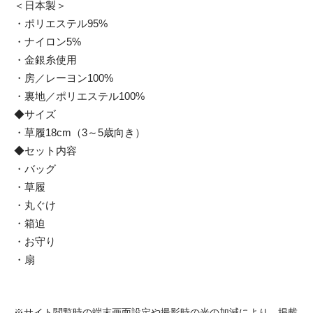
＜日本製＞
・ポリエステル95%
・ナイロン5%
・金銀糸使用
・房／レーヨン100%
・裏地／ポリエステル100%
◆サイズ
・草履18cm（3～5歳向き）
◆セット内容
・バッグ
・草履
・丸ぐけ
・箱迫
・お守り
・扇
※サイト閲覧時の端末画面設定や撮影時の光の加減により、掲載